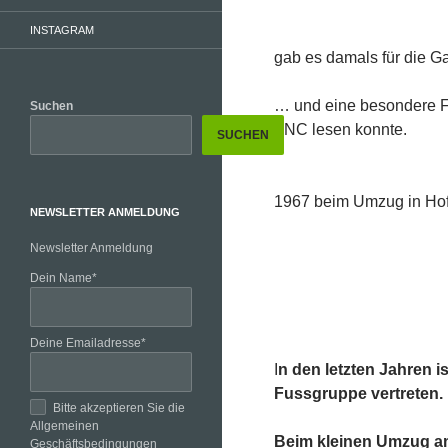
INSTAGRAM
gab es damals für die 
… und eine besondere Fo
Suchen
FNC lesen konnte.
SUCHEN
1967 beim Umzug in Hofh
NEWSLETTER ANMELDUNG
Newsletter Anmeldung
Dein Name*
Deine Emailadresse*
I
n den letzten Jahren 
Fussgruppe vertreten.
Bitte akzeptieren Sie die
Allgemeinen
Beim kleinen Umzug am
Geschäftsbedingungen