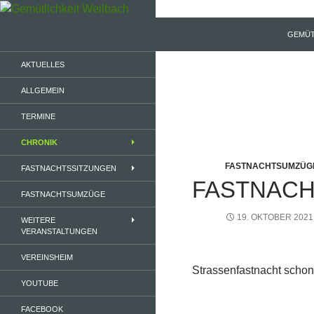
Zum
Inhalt
Suchen
Gemütlichkeit Weilbach
GEMÜT
springen
1953 e.V.
AKTUELLES
ALLGEMEIN
TERMINE
CHRONIK
FASTNACHTSUMZÜG
FASTNACHTSSITZUNGEN
FASTNAC
FASTNACHTSUMZÜGE
19. OKTOBER 2021
WEITERE
VERANSTALTUNGEN
VEREINSHEIM
Strassenfastnacht schon
YOUTUBE
FACEBOOK