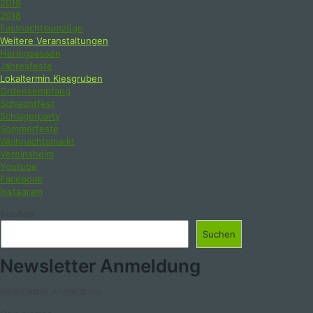
2019
2018
Fastnachtsumzüge
Weitere Veranstaltungen
Heringsessen
Jahresfeste
Lokaltermin Kiesgruben
Ordensempfang
Schlachtfest
Schlagerparty
Sommerfeste
Weihnachtsmarkt
Vereinsheim
Youtube
Facebook
Instagram
Suchen
Suchen
Newsletter Anmeldung
Newsletter Anmeldung