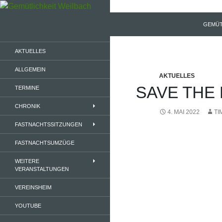
Zum
Inhalt
Suchen
Gemütlichkeit Weilbach
GEMÜT
springen
1953 e.V.
AKTUELLES
ALLGEMEIN
AKTUELLES
SAVE THE
TERMINE
CHRONIK
4. MAI 2022
TI
FASTNACHTSSITZUNGEN
FASTNACHTSUMZÜGE
WEITERE
VERANSTALTUNGEN
VEREINSHEIM
YOUTUBE